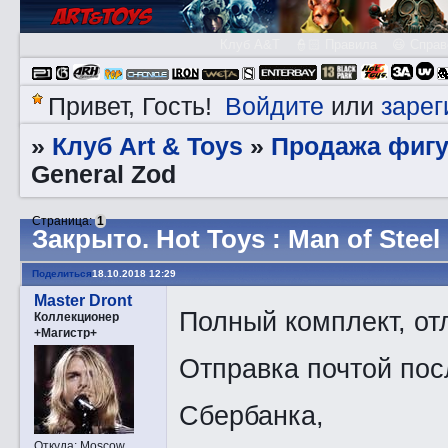
Клуб A&T
👮🏻 Правила
😃 Справ
Войдите
зарег
Привет, Гость!
или
Клуб Art & Toys
Продажа фигу
»
»
General Zod
Страница:
1
Закрытo. Hot Toys : Man of Steel
Поделиться
18.10.2018 12:29
Master Dront
Полный комплект, от
Коллекционер
+Магистр+
Отправка почтой пос
Сбербанка,
Откуда:
Moscow