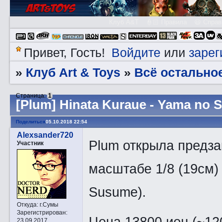
Клуб A&T
👮🏻 Правила
😃 Справ
Войдите
зарег
Привет, Гость!
или
Клуб Art & Toys
Всё остально
»
»
Страница:
1
[Plum] Hinata Kuraue - Yama no
Поделиться
05.10.2018 22:54
Alexsander720
Plum открыла предзак
Участник
масштабе 1/8 (19см)
Susume).
Откуда:
г.Сумы
Зарегистрирован
:
Цена 13800 иен (~12
23.09.2017