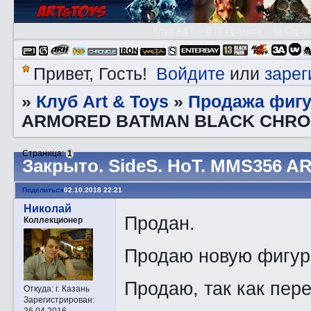
Клуб A&T
👮🏻 Правила
😃 Справ
Войдите
зарег
Привет, Гость!
или
Клуб Art & Toys
Продажа фигу
»
»
ARMORED BATMAN BLACK CHR
Страница:
1
Закрытo. SidеS. HоT. MMS35
Поделиться
02.10.2018 22:21
Николай
Продан.
Коллекционер
Продаю новую фигурк
Продаю, так как пер
Откуда:
г. Казань
Зарегистрирован
:
26.04.2016