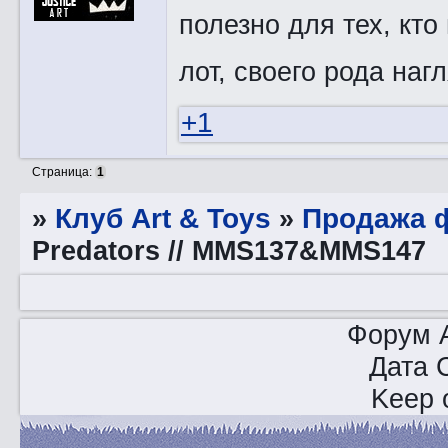
полезно для тех, кто
лот, своего рода наг
+1
Страница:
1
»
Клуб Art & Toys
»
Продажа ф
Predators // MMS137&MMS147
Форум A
Дата 
Keep o