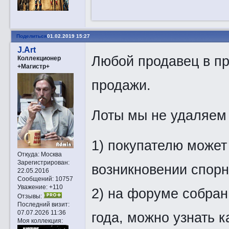
Поделиться
01.02.2019 15:27
J.Art
Любой продавец в пр
Коллекционер
+Магистр+
продажи.
Лоты мы не удаляем 
1) покупателю может
Откуда:
Москва
Зарегистрирован
:
возникновении спорн
22.05.2016
Сообщений:
10757
Уважение:
+110
2) на форуме собран
Отзывы:
Последний визит:
07.07.2026 11:36
года, можно узнать 
Моя коллекция: