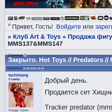
Клуб A&T
👮🏻 Правила
😃 Справ
Войдите
зарег
Привет, Гость!
или
Клуб Art & Toys
Продажа фигу
»
»
MMS137&MMS147
Страница:
1
Закрытo. Hot Toys // Predators
Поделиться
25.09.2018 23:49
lachiniang
Добрый день.
Стажёр
Продается сет Хищни
Tracker predator (mm
Откуда:
Санкт-