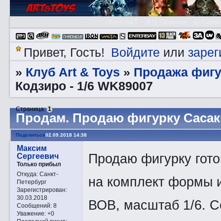
Клуб A&T
👮🏻 Правила
😃 Справ
Войдите
зарег
Привет, Гость!
или
Клуб Art & Toys
Продажа фигу
»
»
Кодзиро - 1/6 WK89007
Страница:
1
Прoдам. Продаю фигурку Сасаки
Поделиться
02.09.2018 14:38
Максим
Продаю фигурку гото
Сергеевич
Только прибыл
Откуда:
Санкт-
на комплект формы 
Петербург
Зарегистрирован
:
30.03.2018
ВОВ, масштаб 1/6. С
Сообщений:
8
Уважение:
+0