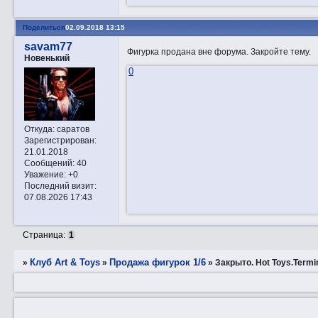
Поделиться
02.09.2018 13:15
savam77
Фигурка продана вне форума. Закройте тему.
Новенький
0
Откуда:
саратов
Зарегистрирован
:
21.01.2018
Сообщений:
40
Уважение:
+0
Последний визит:
07.08.2026 17:43
Страница:
1
Клуб Art & Toys
Продажа фигурок 1/6
»
»
»
Закрытo. Hot Toys.Termi