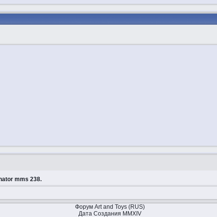
nator mms 238.
Форум Art and Toys (RUS)
Дата Создания MMXIV