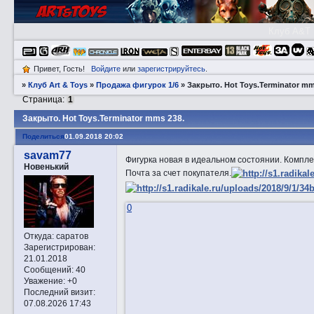
Клуб A&T
Привет, Гость!
Войдите
или
зарегистрируйтесь
.
»
Клуб Art & Toys
»
Продажа фигурок 1/6
»
Закрытo. Hot Toys.Terminator mm
Страница:
1
Закрытo. Hot Toys.Terminator mms 238.
Поделиться
01.09.2018 20:02
savam77
Фигурка новая в идеальном состоянии. Компле
Новенький
Почта за счет покупателя.
0
Откуда:
саратов
Зарегистрирован
:
21.01.2018
Сообщений:
40
Уважение:
+0
Последний визит:
07.08.2026 17:43