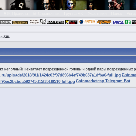
👮🏻 Правила
😃 Справочник
Группа VK
Участники
Поиск
Реги
s 238.
кт неполный! Нехватает поврежденной головы и одной пары поврежденных рук
Coinma
Coinmarketcap Telegram Bot