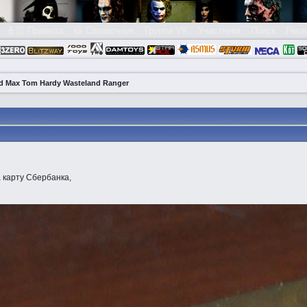
👮🏻 Правила
😃 Справочник
Группа VK
Участники
Поиск
Реги
ad Max Tom Hardy Wasteland Ranger
 карту Сбербанка,