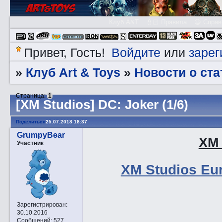
Клуб A&T
👮🏻 Правила
😃 Справ
Войдите
зарег
Привет, Гость!
или
Клуб Art & Toys
Новости о ста
»
»
Страница:
1
[XM Studios] DC: Joker (1/6)
Поделиться
25.07.2018 18:37
GrumpyBear
XM 
Участник
XM Studios Eur
Зарегистрирован
:
30.10.2016
Сообщений:
527