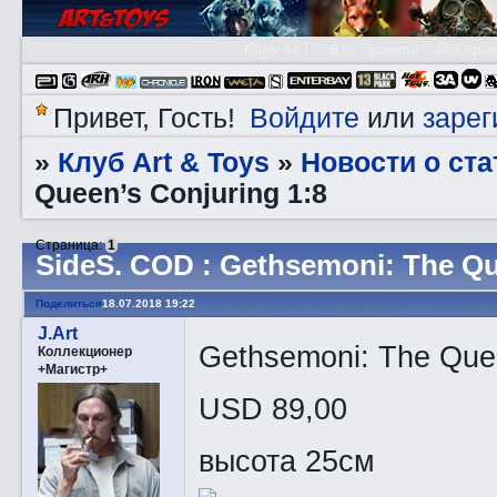
Клуб A&T
👮🏻 Правила
😃 Справ
Войдите
зарег
Привет, Гость!
или
Клуб Art & Toys
Новости о ста
»
»
Queen’s Conjuring 1:8
Страница:
1
SidеS. COD : Gethsemoni: The Qu
Поделиться
18.07.2018 19:22
J.Art
Gethsemoni: The Quee
Коллекционер
+Магистр+
USD 89,00
высота 25см