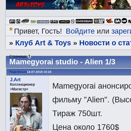
Клуб A&T
👮🏻 Правила
😃 Справ
Войдите
зарег
Привет, Гость!
или
Клуб Art & Toys
Новости о ста
»
»
Страница:
1
Mamegyorai studio - Alien 1/3
Поделиться
14.07.2018 10:24
J.Art
Mamegyorai анонсиро
Коллекционер
+Магистр+
фильму "Alien". (Выс
Тираж 750шт.
Цена около 1760$