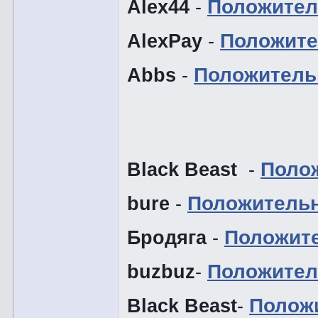
Alex44
-
Положител
AlexPay
-
Положите
Abbs
-
Положитель
Black Beast
-
Поло
bure
-
Положитель
Бродяга
-
Положит
buzbuz
-
Положител
Black Beast
-
Полож