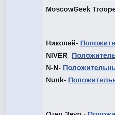
MoscowGeek Troope
Николай
-
Положит
NIVER
-
Положител
N-N
-
Положительн
Nuuk
-
Положитель
Отец Заур
-
Положи