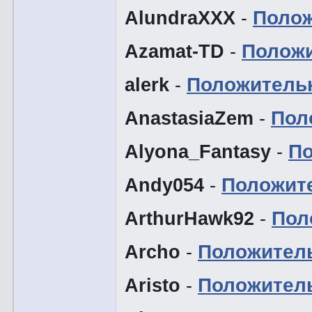
AlundraXXX
-
Поло
Azamat-TD
-
Полож
alerk
-
Положитель
AnastasiaZem
-
Пол
Alyona_Fantasy
-
П
Andy054
-
Положит
ArthurHawk92
-
Пол
Archo
-
Положител
Aristo
-
Положител