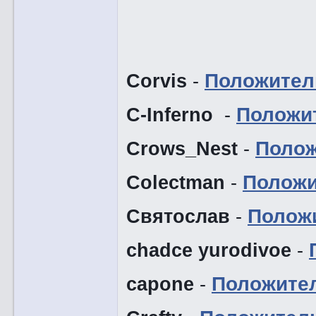
Corvis
-
Положител
C-Inferno
-
Положи
Crows_Nest
-
Полож
Colectman
-
Положи
Святослав
-
Полож
chadce yurodivoe
-
capone
-
Положите