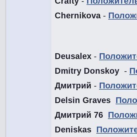
Crafty
-
Положител
Chernikova
-
Полож
Deusalex
-
Положит
Dmitry Donskoy
-
П
Дмитрий
-
Положит
Delsin Graves
Поло
Дмитрий 76
Полож
Deniskas
Положит