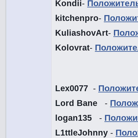
Kondii
-
Положител
kitchenpro
-
Положи
KuliashovArt
-
Поло
Kolovrat
-
Положите
Lex0077
-
Положит
Lord Bane
-
Полож
logan135
-
Положи
L1ttleJohnny
-
Поло