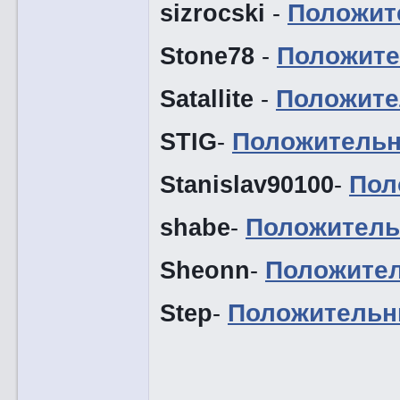
sizrocski
-
Положит
Stone78
-
Положите
Satallite
-
Положите
STIG
-
Положительн
Stanislav90100
-
Пол
shabe
-
Положитель
Sheonn
-
Положите
Step
-
Положительн