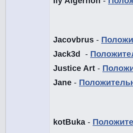
Ily Algernon
-
Поло
Jacovbrus
-
Положи
Jack3d
-
Положите
Justice Art
-
Положи
Jane
-
Положитель
kotBuka
-
Положит