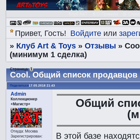
Клуб A&T
👮🏻 Правила
😃 Справ
Войдите
зарег
Привет, Гость!
или
Клуб Art & Toys
Отзывы
»
»
»
Cоo
(минимум 1 сделка)
Страница:
1
Cоol. Общий список продавцов 
Поделиться
17.05.2018 21:43
Admin
Общий спи
Коллекционер
+Магистр+
(м
Откуда:
Москва
В этой базе находят
Зарегистрирован
: