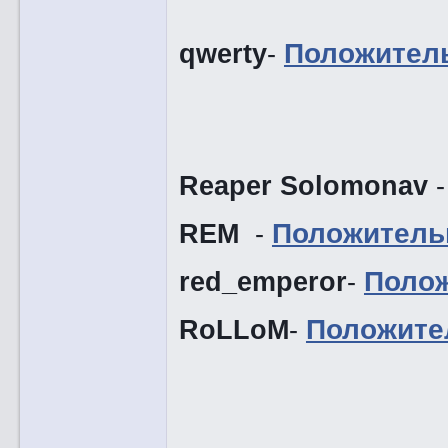
qwerty
-
Положител
Reaper Solomonav
REM
-
Положитель
red_emperor
-
Поло
RoLLoM
-
Положите