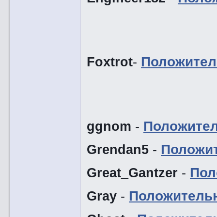
Foxtrot
-
Положител
ggnom
-
Положите
Grendan5
-
Положи
Great_Gantzer
-
Пол
Gray
-
Положитель