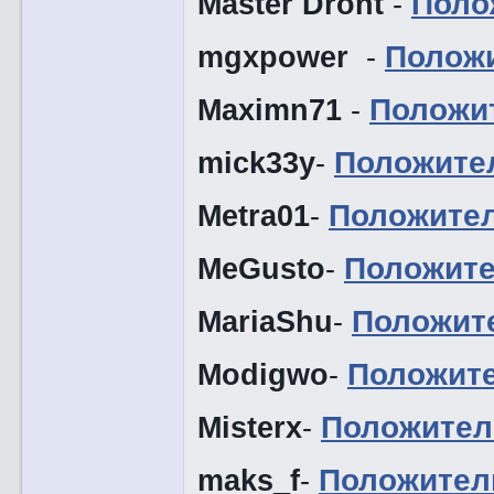
Master Dront
-
Поло
mgxpower
-
Полож
Maximn71
-
Положи
mick33y
-
Положите
Metra01
-
Положите
MeGusto
-
Положит
MariaShu
-
Положит
Modigwo
-
Положит
Misterx
-
Положител
maks_f
-
Положител