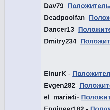
Dav79
Положитель
Deadpoolfan
Полож
Dancer13
Положит
Dmitry234
Положит
EinurK
-
Положите
Evgen282
-
Положит
el_maria4i
-
Положи
Engineer182
-
Поло