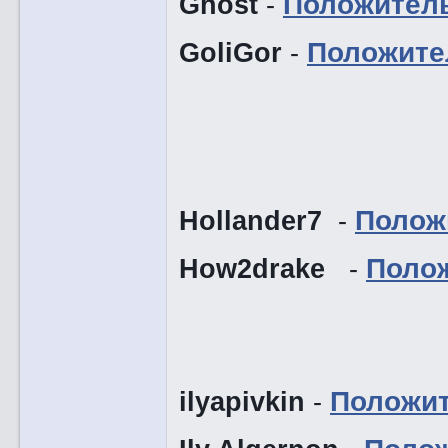
Ghost
-
Положител
GoliGor
-
Положите
Hollander7
-
Полож
How2drake
-
Поло
ilyapivkin
-
Положи