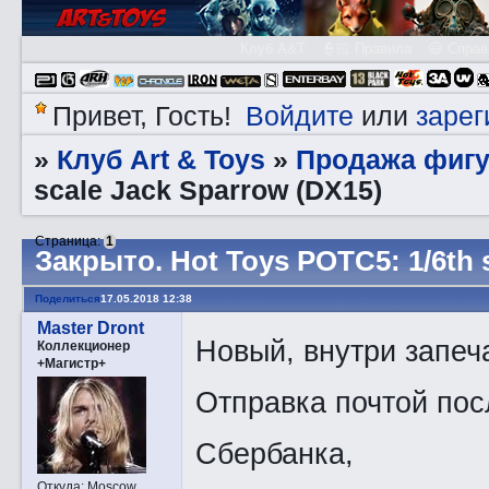
Клуб A&T
👮🏻 Правила
😃 Справ
Войдите
зарег
Привет, Гость!
или
Клуб Art & Toys
Продажа фигу
»
»
scale Jack Sparrow (DX15)
Страница:
1
Закрытo. Hot Toys POTC5: 1/6th 
Поделиться
17.05.2018 12:38
Master Dront
Новый, внутри запеч
Коллекционер
+Магистр+
Отправка почтой пос
Сбербанка,
Откуда:
Moscow