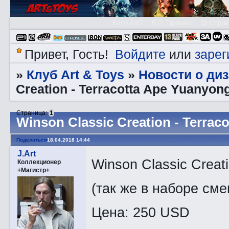
Клуб A&T
👮🏻 Правила
😃 Справ
Войдите
зарег
Привет, Гость!
или
Клуб Art & Toys
Новости о ди
»
»
Creation - Terracotta Ape Yuanyong
Страница:
1
Winson Classic Creation - Terrac
Поделиться
18.04.2018 14:44
J.Art
Winson Classic Creati
Коллекционер
+Магистр+
(так же в наборе см
Цена: 250 USD