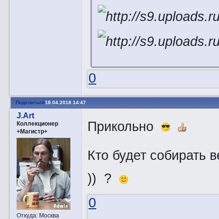
0
Поделиться
18.04.2018 14:47
J.Art
Прикольно
Коллекционер
+Магистр+
Кто будет собирать 
)) ?
0
Откуда:
Москва