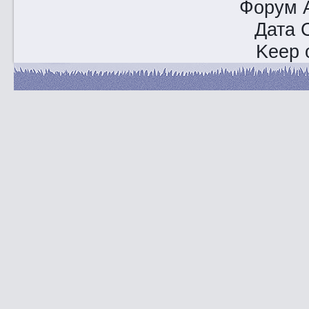
Форум A
Дата 
Keep o