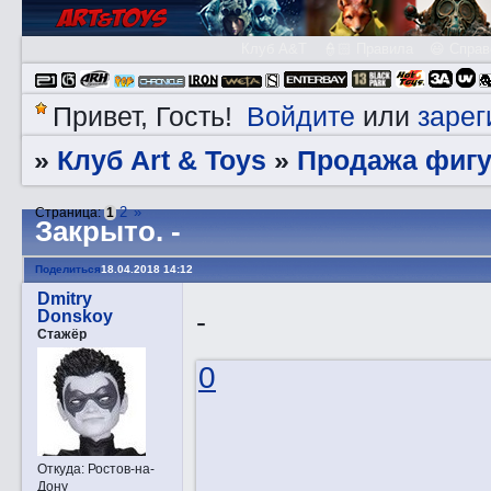
Клуб A&T
👮🏻 Правила
😃 Справ
Войдите
зарег
Привет, Гость!
или
Клуб Art & Toys
Продажа фигу
»
»
2
»
Страница:
1
Закрытo. -
Поделиться
18.04.2018 14:12
Dmitry
-
Donskoy
Стажёр
0
Откуда:
Ростов-на-
Дону