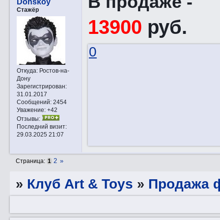
В продаже -
Donskoy
Стажёр
13900
руб.
0
Откуда:
Ростов-на-
Дону
Зарегистрирован
:
31.01.2017
Сообщений:
2454
Уважение:
+42
Отзывы:
Последний визит:
29.03.2025 21:07
2
»
Страница:
1
»
Клуб Art & Toys
»
Продажа ф