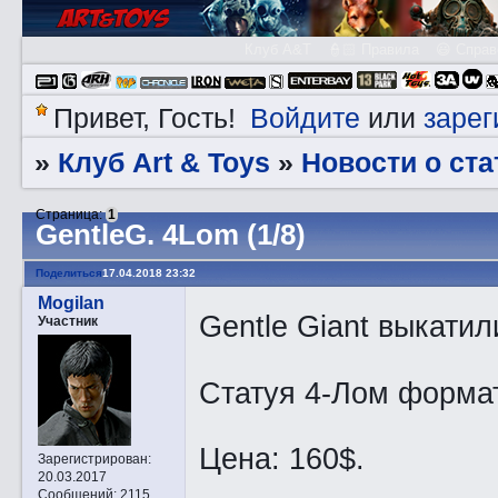
Клуб A&T
👮🏻 Правила
😃 Справ
Войдите
зарег
Привет, Гость!
или
Клуб Art & Toys
Новости о ста
»
»
Страница:
1
GеntleG. 4Lom (1/8)
Поделиться
17.04.2018 23:32
Mogilan
Gentle Giant выкати
Участник
Статуя 4-Лом формата
Цена: 160$.
Зарегистрирован
:
20.03.2017
Сообщений:
2115