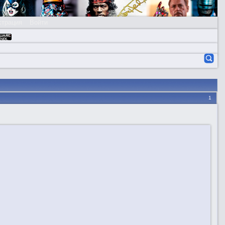
страция
Войти
1