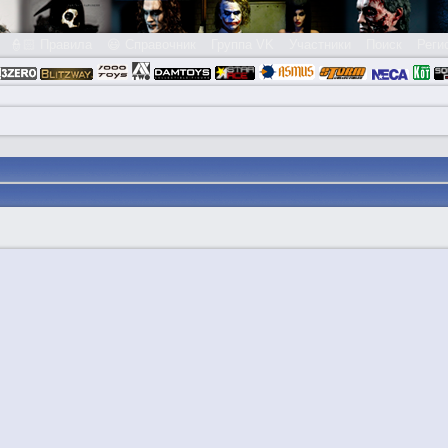
👮🏻 Правила
😃 Справочник
Группа VK
Участники
Поиск
Реги