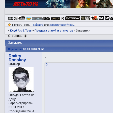
Клуб A&T
Привет, Гость!
Войдите
или
зарегистрируйтесь
.
»
Клуб Art & Toys
»
Продажа статуй и статуэток
»
Закрытo. -
Страница:
1
Закрытo. -
Поделиться
30.03.2018 20:56
Dmitry
-
Donskoy
Стажёр
0
Откуда:
Ростов-на-
Дону
Зарегистрирован
:
31.01.2017
Сообщений:
2454