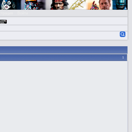
страция
Войти
1