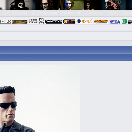
👮🏻 Правила
😃 Справочник
Группа VK
Участники
Поиск
Реги