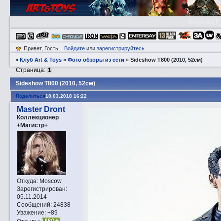
Клуб A&T
Привет, Гость!
Войдите
или
зарегистрируйтесь
.
»
Клуб Art & Toys
»
Фото обзоры из сети
»
Sideshow T800 (2010, 52см)
Страница:
1
Sideshow T800 (2010, 52см)
Поделиться
10.03.2018 16:22
Master Dront
Коллекционер
+Магистр+
Откуда:
Moscow
Зарегистрирован
:
05.11.2014
Сообщений:
24838
Уважение:
+89