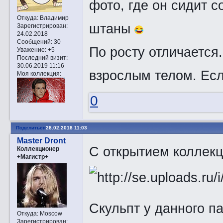
фото, где он сидит 
Откуда:
Владимир
штаны
Зарегистрирован
:
24.02.2018
Сообщений:
30
По росту отличается
Уважение:
+5
Последний визит:
30.06.2019 11:16
взрослым телом. Есл
Моя коллекция:
0
Поделиться
28.02.2018 11:03
Master Dront
С открытием коллек
Коллекционер
+Магистр+
Скульпт у данного п
Откуда:
Moscow
Зарегистрирован
: