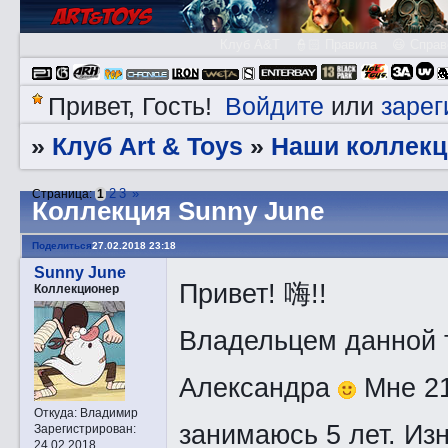
Клуб A&T
👮🏻 Правила
😃 Справ
Войдите
зарег
Привет, Гость!
или
Клуб Art & Toys
Наши коллекц
»
»
2
3
»
Страница:
1
Коллекция Sunny June
Поделиться
27.02.2018 23:18
Sunny June
Привет! 嗨!!
Коллекционер
Владельцем данной 
Александра
Мне 21
Откуда:
Владимир
занимаюсь 5 лет. Из
Зарегистрирован
:
24.02.2018