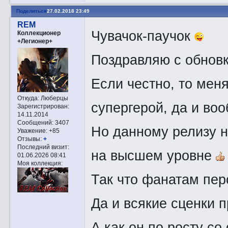
Поделиться
27.02.2018 23:49
REM
Чувачок-паучок
Коллекционер
+Легионер+
Поздравляю с обновк
Если честно, то меня
Откуда:
Люберцы
супергерой, да и во
Зарегистрирован
:
14.11.2014
Сообщений:
3407
Но данному релизу н
Уважение:
+85
Отзывы:
+
Последний визит:
на высшем уровне
01.06.2026 08:41
Моя коллекция:
Так что фанатам пер
Да и всякие сценки 
А как он по росту с