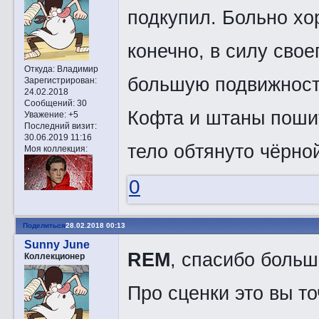
подкупил. Больно хо
конечно, в силу свое
Откуда:
Владимир
большую подвижность
Зарегистрирован
:
24.02.2018
Сообщений:
30
Кофта и штаны пошит
Уважение:
+5
Последний визит:
30.06.2019 11:16
тело обтянуто чёрно
Моя коллекция:
0
Поделиться
28.02.2018 00:13
Sunny June
REM
, спасибо больш
Коллекционер
Про сценки это вы то