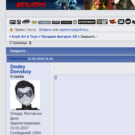
Клуб A&T
👮🏻 Правила
😃 Справ
Привет, Гость!
Войдите
или
зарегистрируйтесь
.
»
Клуб Art & Toys
»
Продажа фигурок 1/6
»
Закрытo. -
Страница:
1
Закрытo. -
Поделиться
21.02.2018 16:43
Dmitry
-
Donskoy
Стажёр
0
Откуда:
Ростов-на-
Дону
Зарегистрирован
:
31.01.2017
Сообщений:
2454