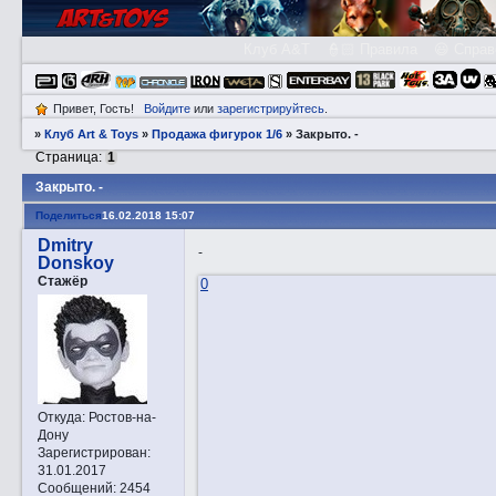
Клуб A&T
👮🏻 Правила
😃 Справ
Привет, Гость!
Войдите
или
зарегистрируйтесь
.
»
Клуб Art & Toys
»
Продажа фигурок 1/6
»
Закрытo. -
Страница:
1
Закрытo. -
Поделиться
16.02.2018 15:07
Dmitry
-
Donskoy
Стажёр
0
Откуда:
Ростов-на-
Дону
Зарегистрирован
:
31.01.2017
Сообщений:
2454