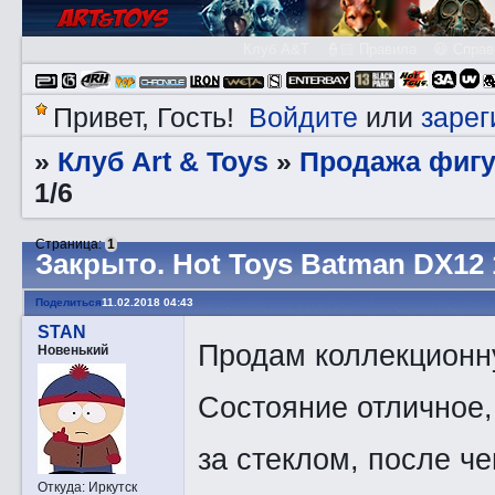
Клуб A&T
👮🏻 Правила
😃 Справ
Войдите
зарег
Привет, Гость!
или
Клуб Art & Toys
Продажа фигу
»
»
1/6
Страница:
1
Закрытo. Hot Toys Batman DX12 
Поделиться
11.02.2018 04:43
STAN
Продам коллекционну
Новенький
Состояние отличное,
за стеклом, после че
Откуда:
Иркутск