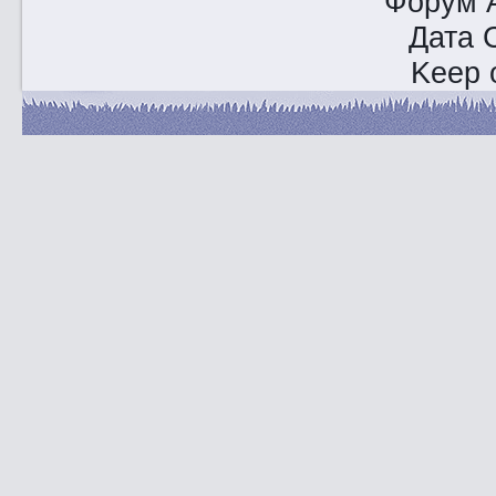
Форум A
Дата 
Keep o