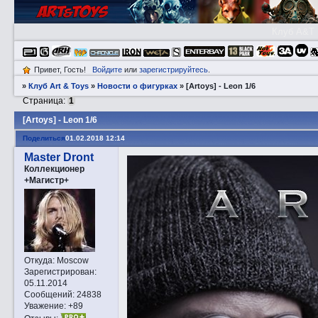
Клуб A&T
Привет, Гость!
Войдите
или
зарегистрируйтесь
.
»
Клуб Art & Toys
»
­Новости о фигурках
»
[Artoys] - Leon 1/6
Страница:
1
[Artoys] - Leon 1/6
Поделиться
01.02.2018 12:14
Master Dront
Коллекционер
+Магистр+
Откуда:
Moscow
Зарегистрирован
:
05.11.2014
Сообщений:
24838
Уважение:
+89