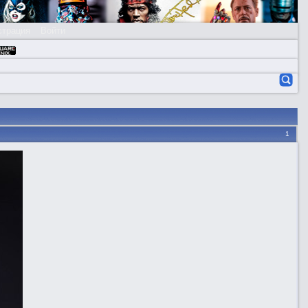
страция
Войти
1