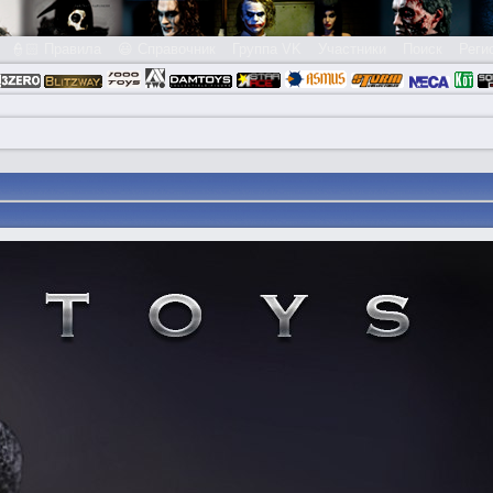
👮🏻 Правила
😃 Справочник
Группа VK
Участники
Поиск
Реги