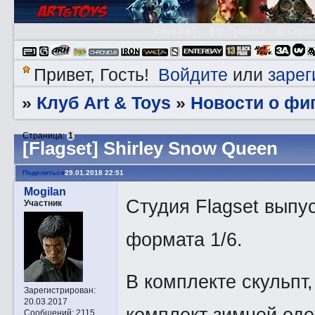
Клуб A&T
👮🏻 Правила
😃 Справ
Войдите
зарег
Привет, Гость!
или
Клуб Art & Toys
­Новости о фи
»
»
Страница:
1
[Flagset] Shirley Snow Queen
Поделиться
29.01.2018 22:51
Mogilan
Студия Flagset выпус
Участник
формата 1/6.
В комплекте скульпт,
Зарегистрирован
:
20.03.2017
комплект зимней од
Сообщений:
2115