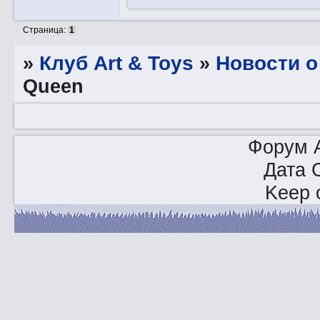
Страница:
1
»
Клуб Art & Toys
»
­Новости 
Queen
Форум A
Дата 
Keep o