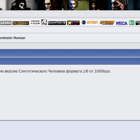
👮🏻 Правила
😃 Справочник
Группа VK
Участники
Поиск
Реги
Synthetic Human
ю версию Синтетического Человека формата 1/6 от 1000toys.