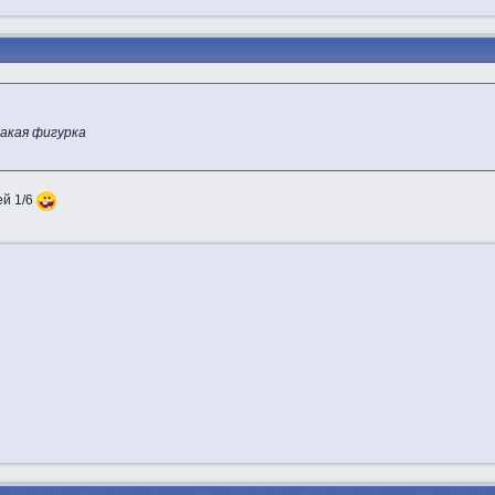
 такая фигурка
ей 1/6