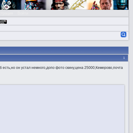
страция
Войти
1
б есть,но он устал немного,допо фото скину,цена 25000,Кемерово,почта