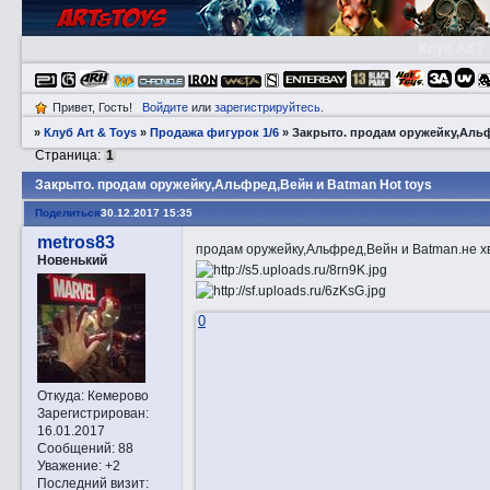
Клуб A&T
Привет, Гость!
Войдите
или
зарегистрируйтесь
.
»
Клуб Art & Toys
»
Продажа фигурок 1/6
»
Закрытo. продам оружейку,Альф
Страница:
1
Закрытo. продам оружейку,Альфред,Вейн и Batman Hot toys
Поделиться
30.12.2017 15:35
metros83
продам оружейку,Альфред,Вейн и Batman.не хв
Новенький
0
Откуда:
Кемерово
Зарегистрирован
:
16.01.2017
Сообщений:
88
Уважение:
+2
Последний визит: