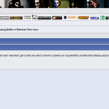
👮🏻 Правила
😃 Справочник
Группа VK
Участники
Поиск
Реги
ред,Вейн и Batman Hot toys
атает мелких деталек,не могу понять каких,но оружейка укомплектована,коро