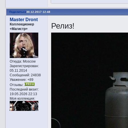
Поделиться
30.12.2017 12:48
Master Dront
Релиз!
Коллекционер
+Магистр+
Откуда:
Moscow
Зарегистрирован
:
05.11.2014
Сообщений:
24838
Уважение:
+89
Отзывы:
Последний визит:
19.05.2026 22:13
Моя коллекция: