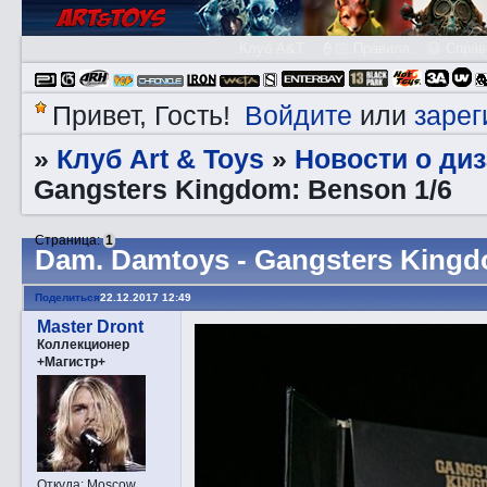
Клуб A&T
👮🏻 Правила
😃 Справ
Войдите
зарег
Привет, Гость!
или
Клуб Art & Toys
Новости о ди
»
»
Gangsters Kingdom: Benson 1/6
Страница:
1
Dаm. Damtoys - Gangsters Kingd
Поделиться
22.12.2017 12:49
Master Dront
Коллекционер
+Магистр+
Откуда:
Moscow