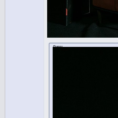
Пикчи