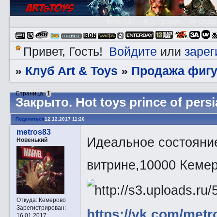
Клуб A&T
👮🏻 Правила
😃 Справ
Войдите
зарег
Привет, Гость!
или
Клуб Art & Toys
Продажа фигу
»
»
Страница:
1
Закрытo. Hot toys prince of persi
Поделиться
12.12.2017 11:26
metros83
Идеальное состояние
Новенький
витрине,10000 Кемер
Откуда:
Кемерово
Зарегистрирован
:
https://vk.com/metr
16.01.2017