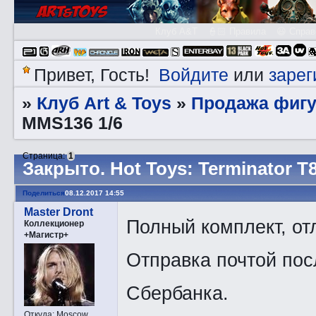
Клуб A&T
👮🏻 Правила
😃 Справ
Войдите
зарег
Привет, Гость!
или
Клуб Art & Toys
Продажа фигу
»
»
MMS136 1/6
Страница:
1
Закрытo. Hot Toys: Terminator T
Поделиться
08.12.2017 14:55
Master Dront
Полный комплект, от
Коллекционер
+Магистр+
Отправка почтой пос
Сбербанка.
Откуда:
Moscow