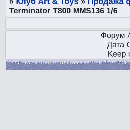
»
Клуб Art & Toys
»
Продажа ф
Terminator T800 MMS136 1/6
Форум A
Дата 
Keep o