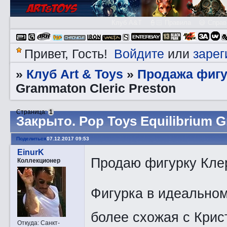
Клуб A&T
👮🏻 Правила
😃 Справ
Войдите
зарег
Привет, Гость!
или
Клуб Art & Toys
Продажа фигу
»
»
Grammaton Cleric Preston
Страница:
1
Закрытo. Pop Toys Equilibrium G
Поделиться
07.12.2017 09:53
EinurK
Продаю фигурку Клер
Коллекционер
Фигурка в идеальном
более схожая с Крис
Откуда:
Санкт-