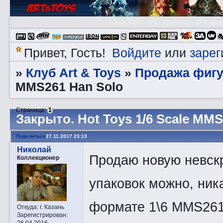
Клуб A&T
👮🏻 Правила
😃 Справ
Войдите
зарег
Привет, Гость!
или
Клуб Art & Toys
Продажа фигу
»
»
MMS261 Han Solo
Страница:
1
Закрытo. Hot Toys 1/6 Scale MMS
Поделиться
27.11.2017 23:13
Николай
Продаю новую невск
Коллекционер
упаковок можно, ника
формате 1\6 MMS26
Откуда:
г. Казань
Зарегистрирован
:
26.04.2016