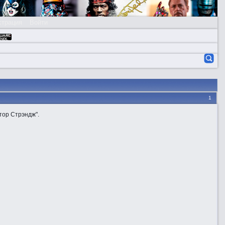
страция
Войти
1
тор Стрэндж".