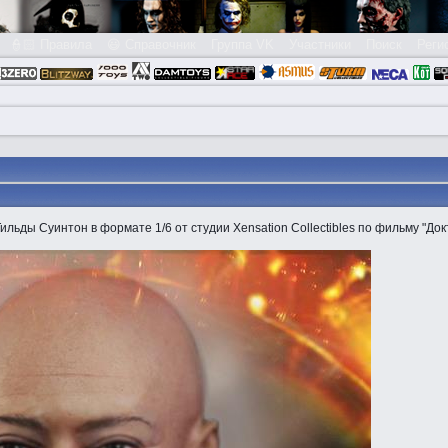
👮🏻 Правила
😃 Справочник
Группа VK
Участники
Поиск
Реги
льды Суинтон в формате 1/6 от студии Xensation Collectibles по фильму "Док