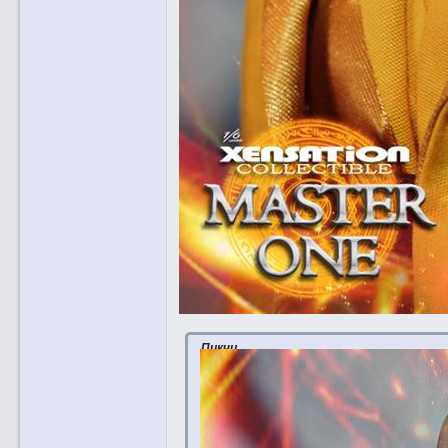
Пикчи