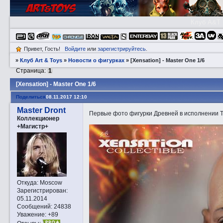
Клуб A&T
Привет, Гость!
Войдите
или
зарегистрируйтесь
.
»
Клуб Art & Toys
»
­Новости о фигурках
»
[Xensation] - Master One 1/6
Страница:
1
[Xensation] - Master One 1/6
Поделиться
08.11.2017 12:10
Master Dront
Первые фото фигурки Древней в исполнении Ти
Коллекционер
+Магистр+
Откуда:
Moscow
Зарегистрирован
:
05.11.2014
Сообщений:
24838
Уважение:
+89