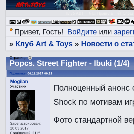
Клуб A&T
👮🏻 Правила
😃 Справ
Войдите
зарег
Привет, Гость!
или
Клуб Art & Toys
Новости о ста
»
»
Страница:
1
Pоpcs. Street Fighter - Ibuki (1/4)
Поделиться
06.11.2017 00:13
Mogilan
Полноценный анонс с
Участник
Shock по мотивам игры
Фото стандартной ве
Зарегистрирован
:
20.03.2017
Сообщений:
2115