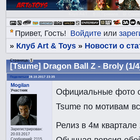
Клуб A&T
👮🏻 Правила
😃 Справ
Войдите
зарег
Привет, Гость!
или
Клуб Art & Toys
Новости о ста
»
»
Страница:
1
[Tsume] Dragon Ball Z - Broly (1/4
Поделиться
28.10.2017 23:35
Mogilan
Официальные фото ст
Участник
Tsume по мотивам все
Релиз в 4м квартале 
Зарегистрирован
:
20.03.2017
Обычная версия обой
Сообщений:
2115