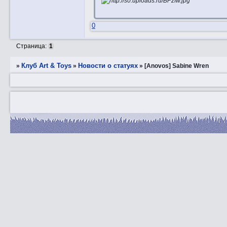
0
Страница:
1
Клуб Art & Toys
Новости о статуях
»
»
»
[Anovos] Sabine Wren