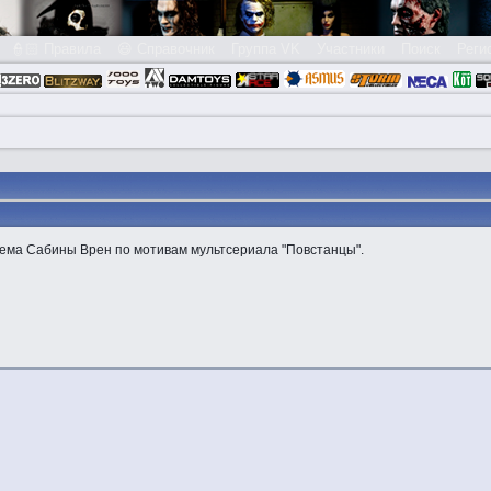
👮🏻 Правила
😃 Справочник
Группа VK
Участники
Поиск
Реги
ема Сабины Врен по мотивам мультсериала "Повстанцы".