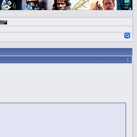
страция
Войти
1