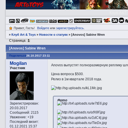
Клуб A&T
Привет, Гость!
Войдите
или
зарегистрируйтесь
.
»
Клуб Art & Toys
»
Новости о статуях
»
[Anovos] Sabine Wren
Страница:
1
[Anovos] Sabine Wren
Поделиться
26.10.2017 23:11
Mogilan
Anovos выпустят полноразмерную реплику шл
Участник
Цена вопроса $500.
Релиз в 1м квартале 2018 года.
Фото
Зарегистрирован
:
20.03.2017
Сообщений:
2115
Уважение:
+19
Последний визит:
01.12.2021 15:37