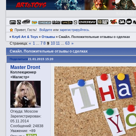
Клуб A&T
Привет, Гость!
Войдите
или
зарегистрируйтесь
.
»
Клуб Art & Toys
»
Отзывы
»
Смaйл. Положительные отзывы о сделках
«
1
7
8
10
11
63
»
Страница:
…
9
…
Смaйл. Положительные отзывы о сделках
Поделиться
21.01.2015 15:20
Master Dront
Коллекционер
+Магистр+
Откуда:
Moscow
Зарегистрирован
:
05.11.2014
Сообщений:
24838
Уважение:
+89