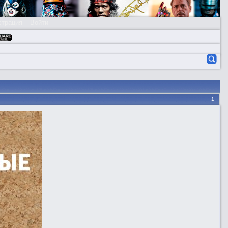
страция
Войти
1