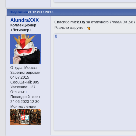
Поделиться
21.12.2017 23:18
AlundraXXX
Спасибо
mick33y
за отличного
ThreeA 3A 1/6
Коллекционер
Реально выручил!
+Легионер+
0
Откуда:
Москва
Зарегистрирован
:
04.07.2015
Сообщений:
805
Уважение:
+37
Отзывы:
+
Последний визит:
24.06.2023 12:30
Моя коллекция: