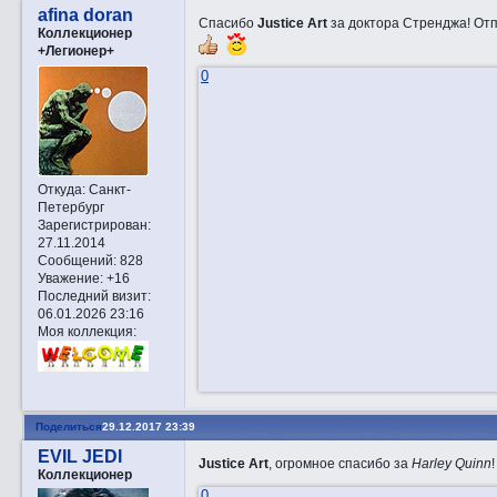
afina doran
Спасибо
Justice Art
за доктора Стренджа! Отп
Коллекционер
+Легионер+
0
Откуда:
Санкт-
Петербург
Зарегистрирован
:
27.11.2014
Сообщений:
828
Уважение:
+16
Последний визит:
06.01.2026 23:16
Моя коллекция:
Поделиться
29.12.2017 23:39
EVIL JEDI
Justice Art
, огромное спасибо за
Harley Quinn
Коллекционер
0