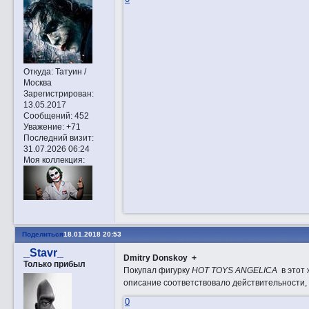
Откуда:
Татуин /
Москва
Зарегистрирован
:
13.05.2017
Сообщений:
452
Уважение:
+71
Последний визит:
31.07.2026 06:24
Моя коллекция:
Поделиться
18.01.2018 20:53
_Stavr_
Dmitry Donskoy +
Только прибыл
Покупал фигурку
HOT TOYS ANGELICA
в этот 
описание соответствовало действительности, 
0