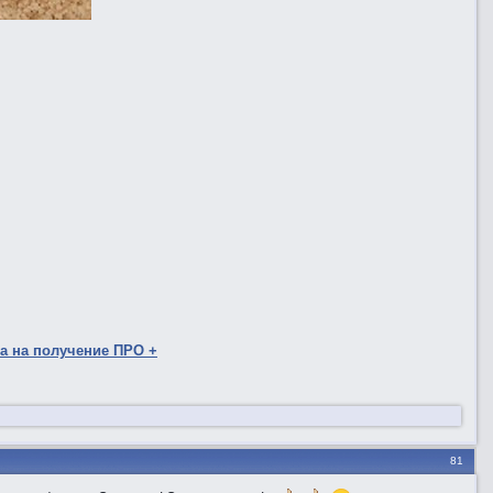
а на получение ПРО +
81