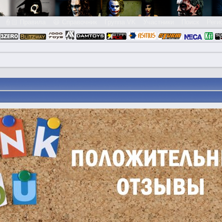
👮🏻 Правила
😃 Справочник
Группа VK
Участники
Поиск
Реги