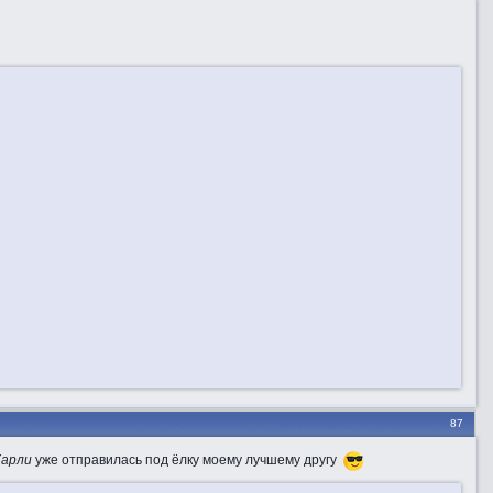
87
Харли
уже отправилась под ёлку моему лучшему другу