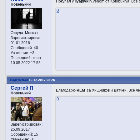
Покупал у
ilyapivkin
,Venom от Kotobukiya! Все
Новенький
0
Откуда:
Москва
Зарегистрирован
:
01.01.2016
Сообщений:
40
Уважение:
+3
Последний визит:
10.05.2022 17:53
Поделиться
16.12.2017 08:25
Сергей П
Благодарю
REM
за Хищников и Датчей. Всё чё
Новенький
0
Зарегистрирован
:
25.09.2017
Сообщений:
15
Уважение:
+0