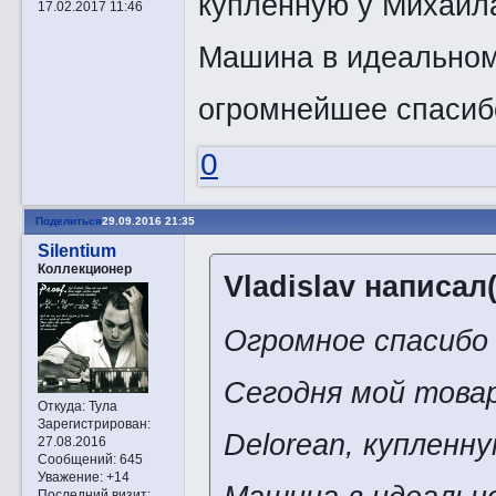
купленную у Михаил
17.02.2017 11:46
Машина в идеальном 
огромнейшее спаси
0
Поделиться
29.09.2016 21:35
Silentium
Коллекционер
Vladislav написал(
Огромное спасибо 
Сегодня мой това
Откуда:
Тула
Зарегистрирован
:
Delorean, купленн
27.08.2016
Сообщений:
645
Уважение:
+14
Последний визит: