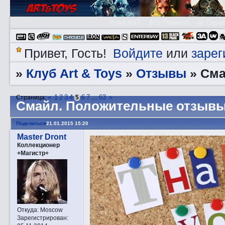
Клуб A&T
👮🏻 Правила
😃 Справ
Войдите
зарег
Привет, Гость!
или
Клуб Art & Toys
Отзывы
»
»
»
Смa
«
1
2
3
4
6
7
63
»
Страница:
5
…
Смaйл. Положительные отзывы
Поделиться
21.01.2015 15:20
Master Dront
Коллекционер
+Магистр+
Откуда:
Moscow
Зарегистрирован
: