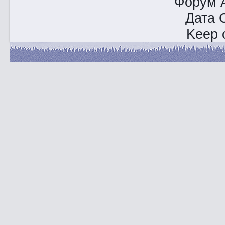
Форум A
Дата 
Keep o