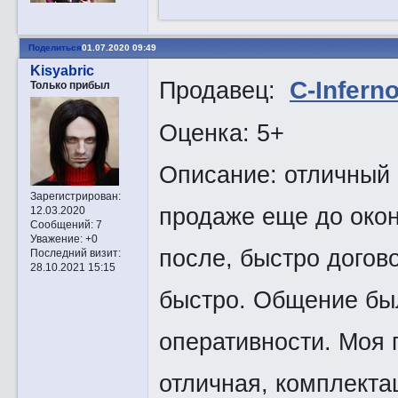
Поделиться
01.07.2020 09:49
Kisyabric
Продавец:
C-Infern
Только прибыл
Оценка: 5+
Описание: отличный 
Зарегистрирован
:
продаже еще до око
12.03.2020
Сообщений:
7
Уважение:
+0
после, быстро догов
Последний визит:
28.10.2021 15:15
быстро. Общение был
оперативности. Моя 
отличная, комплекта