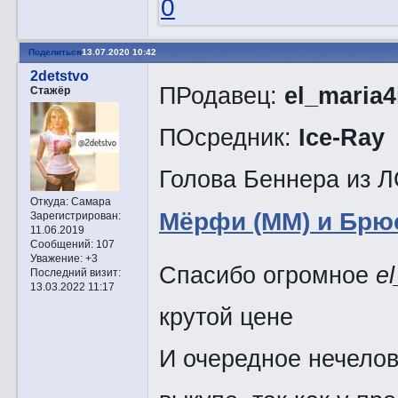
0
Поделиться
13.07.2020 10:42
2detstvo
ПРодавец:
el_maria4
Стажёр
ПОсредник:
Ice-Ray
Голова Беннера из 
Откуда:
Самара
Мёрфи (ММ) и Брюс
Зарегистрирован
:
11.06.2019
Сообщений:
107
Уважение:
+3
Спасибо огромное
el
Последний визит:
13.03.2022 11:17
крутой цене
И очередное нечело