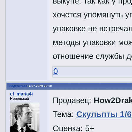
выкупе, так как у п
хочется упомянуть у
упаковке не встречал
методы упаковки мо
отношение службы до
0
Поделиться
14.07.2020 20:10
el_maria4i
Продавец:
How2Dra
Новенький
Тема:
Скульпты 1/6
Оценка: 5+