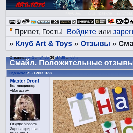
Клуб A&T
👮🏻 Правила
😃 Справ
Войдите
зарег
Привет, Гость!
или
Клуб Art & Toys
Отзывы
»
»
»
Смa
«
1
34
35
37
38
63
»
Страница:
…
36
…
Смaйл. Положительные отзывы
Поделиться
21.01.2015 15:20
Master Dront
Коллекционер
+Магистр+
Откуда:
Moscow
Зарегистрирован
: