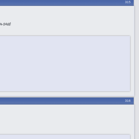
315
ь рад!
316