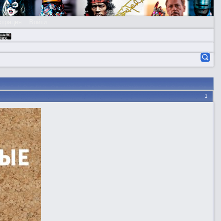
страция
Войти
1