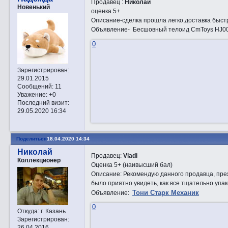
Продавец :
Николай
Новенький
оценка 5+
Описание-сделка прошла легко,доставка быс
Объявление- Бесшовный телоид CmToys HJ00
0
Зарегистрирован
:
29.01.2015
Сообщений:
11
Уважение:
+0
Последний визит:
29.05.2020 16:34
Поделиться
18.04.2020 14:34
Николай
Продавец:
Vladi
Коллекционер
Оценка 5+ (наивысший бал)
Описание: Рекомендую данного продавца, прежд
было приятно увидеть, как все тщательно упа
Тони Старк Механик
Объявление:
0
Откуда:
г. Казань
Зарегистрирован
:
26.04.2016