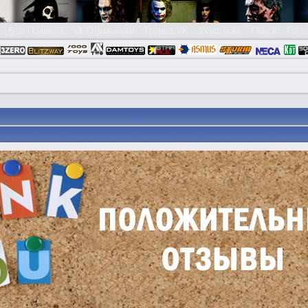
👮🏻 Правила
😃 Справочник
Группа VK
Участники
Поиск
Реги