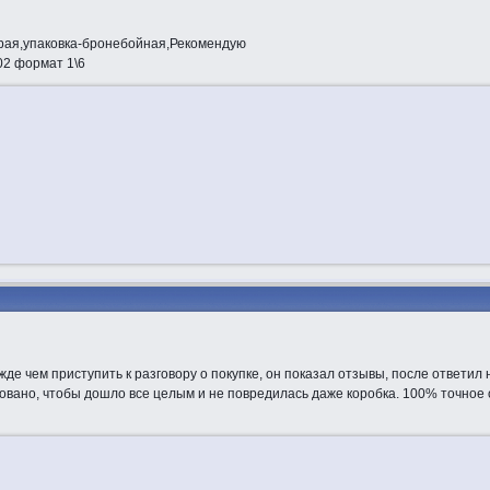
трая,упаковка-бронебойная,Рекомендую
2 формат 1\6
е чем приступить к разговору о покупке, он показал отзывы, после ответил 
ковано, чтобы дошло все целым и не повредилась даже коробка. 100% точное 