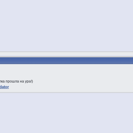
ка прошла на ура!)
dator