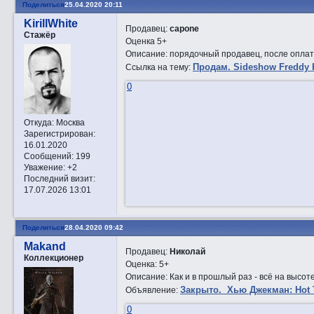
Поделиться
25.04.2020 20:11
KirillWhite
Продавец:
capone
Стажёр
Оценка 5+
Описание: порядочный продавец, после оплаты
Прoдам. Sideshow Freddy 
Ссылка на тему:
0
Откуда:
Москва
Зарегистрирован
:
16.01.2020
Сообщений:
199
Уважение:
+2
Последний визит:
17.07.2026 13:01
Поделиться
28.04.2020 09:42
Makand
Продавец:
Николай
Коллекционер
Оценка: 5+
Описание: Как и в прошлый раз - всё на высоте
Закрытo. Хью Джекман: Hot T
Объявление:
0