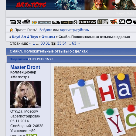
Клуб A&T
Привет, Гость!
Войдите
или
зарегистрируйтесь
.
»
Клуб Art & Toys
»
Отзывы
»
Смaйл. Положительные отзывы о сделках
«
1
30
31
33
34
63
»
Страница:
…
32
…
Смaйл. Положительные отзывы о сделках
Поделиться
21.01.2015 15:20
Master Dront
Коллекционер
+Магистр+
Откуда:
Moscow
Зарегистрирован
:
05.11.2014
Сообщений:
24838
Уважение:
+89