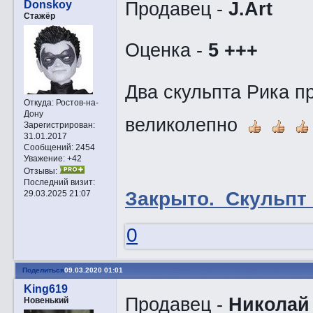
Продавец -
J.Art
Donskoy
Стажёр
Оценка -
5 +++
Два скульпта Рика пр
Откуда:
Ростов-на-
Дону
великолепно
Зарегистрирован
:
31.01.2017
Сообщений:
2454
Уважение:
+42
Отзывы:
Последний визит:
Закрытo. Cкульпт 
29.03.2025 21:07
0
Поделиться
09.03.2020 01:01
King619
Продавец -
Николай
Новенький