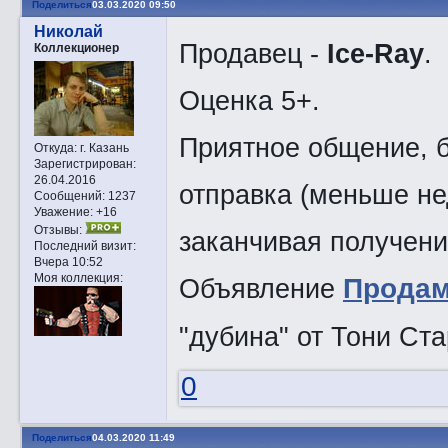
Поделиться
03.03.2020 09:50
Николай
Продавец -
Ice-Ray
.
Коллекционер
Оценка 5+.
Приятное общение, б
Откуда:
г. Казань
Зарегистрирован
:
26.04.2016
отправка (меньше не
Сообщений:
1237
Уважение:
+16
Отзывы:
заканчивая получени
Последний визит:
Вчера 10:52
Моя коллекция:
Объявление
Прoдам
"дубина" от Тони Ста
0
Поделиться
04.03.2020 11:49