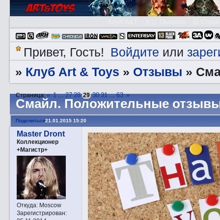
Клуб A&T
👮🏻 Правила
😃 Справ
Войдите
зарег
Привет, Гость!
или
Клуб Art & Toys
Отзывы
»
»
»
Смa
«
1
27
28
30
31
63
»
Страница:
…
29
…
Смaйл. Положительные отзывы
Поделиться
21.01.2015 15:20
Master Dront
Коллекционер
+Магистр+
Откуда:
Moscow
Зарегистрирован
: