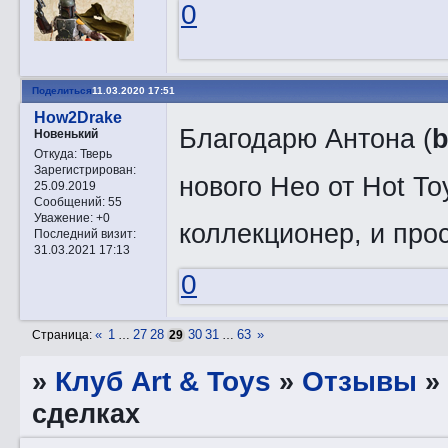
0
Поделиться
11.03.2020 17:51
How2Drake
Благодарю Антона (
b
Новенький
Откуда:
Тверь
Зарегистрирован
:
нового Нео от Hot T
25.09.2019
Сообщений:
55
Уважение:
+0
коллекционер, и про
Последний визит:
31.03.2021 17:13
0
«
1
27
28
30
31
63
»
Страница:
…
29
…
»
Клуб Art & Toys
»
Отзывы
сделках