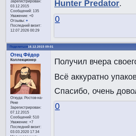
Hunter Predator
.
Зарегистрирован
:
03.12.2015
Сообщений:
135
Уважение:
+0
0
Отзывы:
+
Последний визит:
12.07.2026 00:29
Поделиться
16.12.2015 09:01
Отец Фёдор
Получил вчера свое
Коллекционер
Всё аккуратно упако
Спасибо, очень дово
Откуда:
Ростов-на-
Реке
0
Зарегистрирован
:
07.12.2015
Сообщений:
510
Уважение:
+7
Последний визит:
03.03.2020 17:34