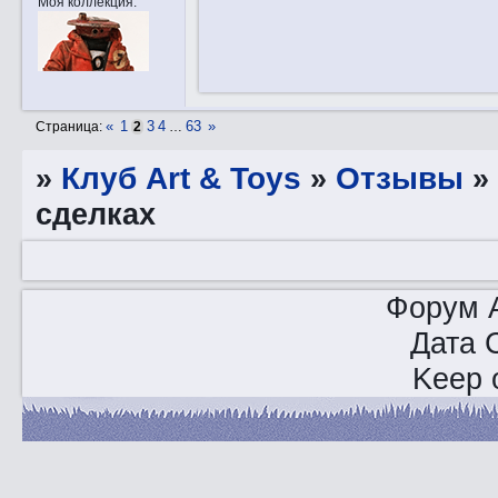
Моя коллекция:
«
1
3
4
63
»
Страница:
2
…
»
Клуб Art & Toys
»
Отзывы
сделках
Форум A
Дата 
Keep o