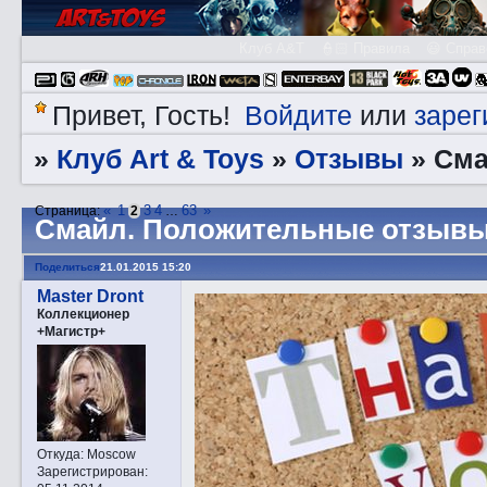
Клуб A&T
👮🏻 Правила
😃 Справ
Войдите
зарег
Привет, Гость!
или
Клуб Art & Toys
Отзывы
»
»
»
Смa
«
1
3
4
63
»
Страница:
2
…
Смaйл. Положительные отзывы
Поделиться
21.01.2015 15:20
Master Dront
Коллекционер
+Магистр+
Откуда:
Moscow
Зарегистрирован
: