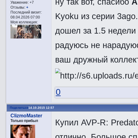
ну так вот, спасибо
A
Уважение:
+7
Отзывы:
+
Последний визит:
Kyoku из серии 3ago
08.04.2026 07:00
Моя коллекция:
дошел за 1.5 недели 
радуюсь не нарадуюс
ваш дружный колле
0
Поделиться
14.10.2015 12:57
ClizmoMaster
Купил AVP-R: Predato
Только прибыл
отлично. Большое с