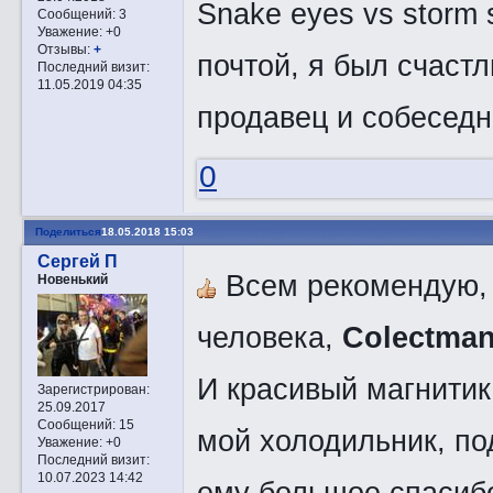
Snake eyes vs storm 
Сообщений:
3
Уважение:
+0
Отзывы:
+
почтой, я был счаст
Последний визит:
11.05.2019 04:35
продавец и собеседни
0
Поделиться
18.05.2018 15:03
Сергей П
Всем рекомендую, к
Новенький
человека,
Colectma
И красивый магнитик 
Зарегистрирован
:
25.09.2017
Сообщений:
15
мой холодильник, п
Уважение:
+0
Последний визит:
10.07.2023 14:42
ему большое спасиб