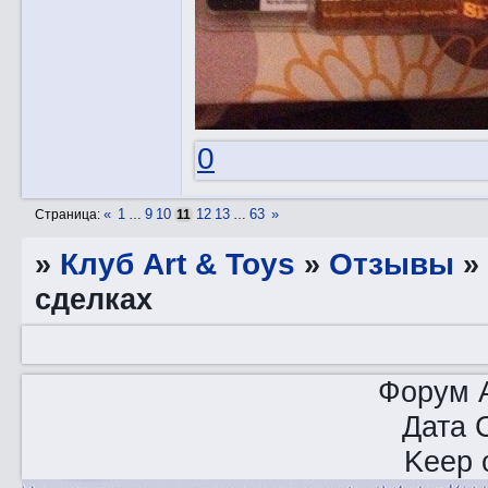
0
«
1
9
10
12
13
63
»
Страница:
…
11
…
»
Клуб Art & Toys
»
Отзывы
сделках
Форум A
Дата 
Keep o