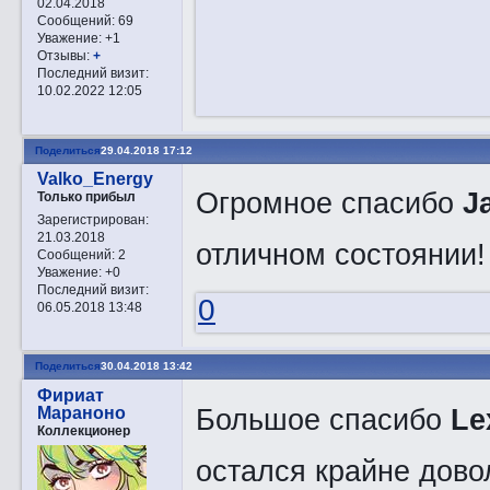
02.04.2018
Сообщений:
69
Уважение:
+1
Отзывы:
+
Последний визит:
10.02.2022 12:05
Поделиться
29.04.2018 17:12
Valko_Energy
Огромное спасибо
J
Только прибыл
Зарегистрирован
:
21.03.2018
отличном состоянии!
Сообщений:
2
Уважение:
+0
Последний визит:
0
06.05.2018 13:48
Поделиться
30.04.2018 13:42
Фириат
Большое спасибо
Le
Мараноно
Коллекционер
остался крайне дово