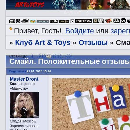
Клуб A&T
👮🏻 Правила
😃 Справ
Войдите
зарег
Привет, Гость!
или
Клуб Art & Toys
Отзывы
»
»
»
Смa
«
1
9
10
12
13
63
»
Страница:
…
11
…
Смaйл. Положительные отзывы
Поделиться
21.01.2015 15:20
Master Dront
Коллекционер
+Магистр+
Откуда:
Moscow
Зарегистрирован
: