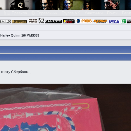
👮🏻 Правила
😃 Справочник
Группа VK
Участники
Поиск
Реги
 Harley Quinn 1/6 MMS383
 карту Сбербанка,