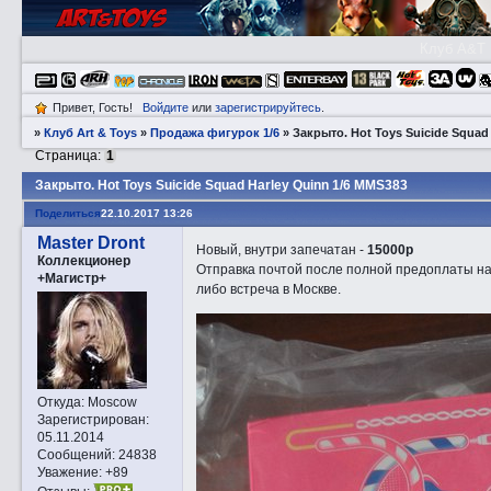
Клуб A&T
Привет, Гость!
Войдите
или
зарегистрируйтесь
.
»
Клуб Art & Toys
»
Продажа фигурок 1/6
»
Закрытo. Hot Toys Suicide Squad
Страница:
1
Закрытo. Hot Toys Suicide Squad Harley Quinn 1/6 MMS383
Поделиться
22.10.2017 13:26
Master Dront
Новый, внутри запечатан -
15000р
Коллекционер
Отправка почтой после полной предоплаты на
+Магистр+
либо встреча в Москве.
Откуда:
Moscow
Зарегистрирован
:
05.11.2014
Сообщений:
24838
Уважение:
+89