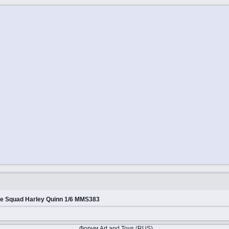
de Squad Harley Quinn 1/6 MMS383
Форум Art and Toys (RUS)