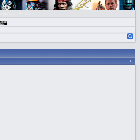
страция
Войти
1