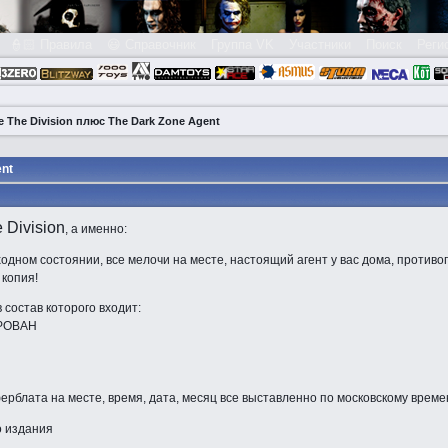
👮🏻 Правила
😃 Справочник
Группа VK
Участники
Поиск
Реги
 The Division плюс The Dark Zone Agent
ent
 Division
, а именно:
ходном состоянии, все мелочи на месте, настоящий агент у вас дома, противо
 копия!
в состав которого входит:
ИРОВАН
ферблата на месте, время, дата, месяц все выставленно по московскому врем
о издания