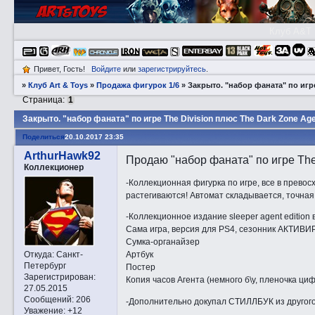
Клуб A&T
Привет, Гость!
Войдите
или
зарегистрируйтесь
.
»
Клуб Art & Toys
»
Продажа фигурок 1/6
»
Закрытo. "набор фаната" по игре
Страница:
1
Закрытo. "набор фаната" по игре The Division плюс The Dark Zone Ag
Поделиться
20.10.2017 23:35
ArthurHawk92
Продаю "набор фаната" по игре The
Коллекционер
-Коллекционная фигурка по игре, все в превос
растегиваются! Автомат складывается, точная
-Коллекционное издание sleeper agent edition 
Сама игра, версия для PS4, сезонник АКТИВ
Сумка-органайзер
Артбук
Откуда:
Санкт-
Петербург
Постер
Зарегистрирован
:
Копия часов Агента (немного б\у, пленочка ци
27.05.2015
Сообщений:
206
-Дополнительно докупал СТИЛЛБУК из другог
Уважение:
+12