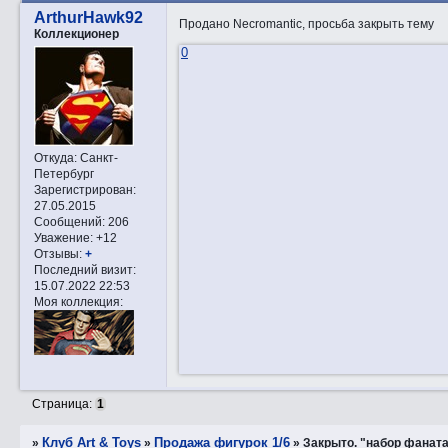
ArthurHawk92
Продано Necromantic, просьба закрыть тему
Коллекционер
0
Откуда:
Санкт-
Петербург
Зарегистрирован
:
27.05.2015
Сообщений:
206
Уважение:
+12
Отзывы:
+
Последний визит:
15.07.2022 22:53
Моя коллекция:
Страница:
1
Клуб Art & Toys
Продажа фигурок 1/6
»
»
»
Закрытo. "набор фаната"