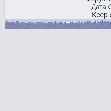
Дата 
Keep o