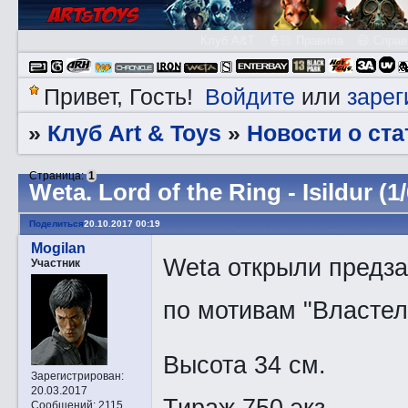
Клуб A&T
👮🏻 Правила
😃 Справ
Войдите
зарег
Привет, Гость!
или
Клуб Art & Toys
Новости о ста
»
»
Страница:
1
Wetа. Lord of the Ring - Isildur (1/
Поделиться
20.10.2017 00:19
Mogilan
Weta открыли предза
Участник
по мотивам "Властел
Высота 34 см.
Зарегистрирован
:
20.03.2017
Тираж 750 экз.
Сообщений:
2115