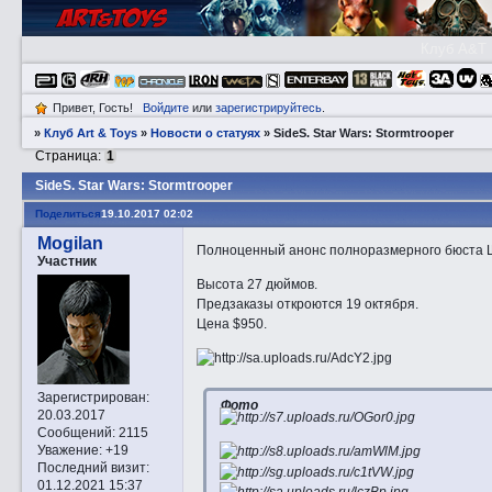
Клуб A&T
Привет, Гость!
Войдите
или
зарегистрируйтесь
.
»
Клуб Art & Toys
»
Новости о статуях
»
SidеS. Star Wars: Stormtrooper
Страница:
1
SidеS. Star Wars: Stormtrooper
Поделиться
19.10.2017 02:02
Mogilan
Полноценный анонс полноразмерного бюста Шту
Участник
Высота 27 дюймов.
Предзаказы откроются 19 октября.
Цена $950.
Зарегистрирован
:
Фото
20.03.2017
Сообщений:
2115
Уважение:
+19
Последний визит:
01.12.2021 15:37