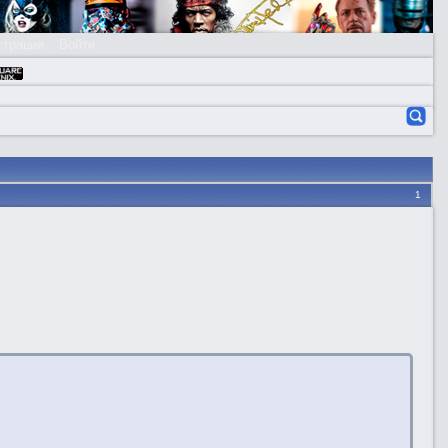
страция
Войти
1