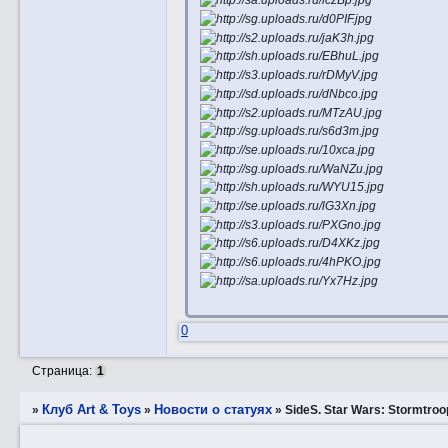
0
Страница:
1
Клуб Art & Toys
Новости о статуях
»
»
»
SidеS. Star Wars: Stormtroo