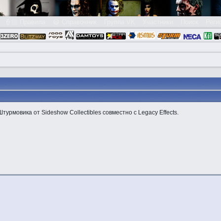
👮🏻 Правила
😃 Справочник
Группа VK
Участники
Поиск
Реги
рмовика от Sideshow Collectibles совместно с Legacy Effects.