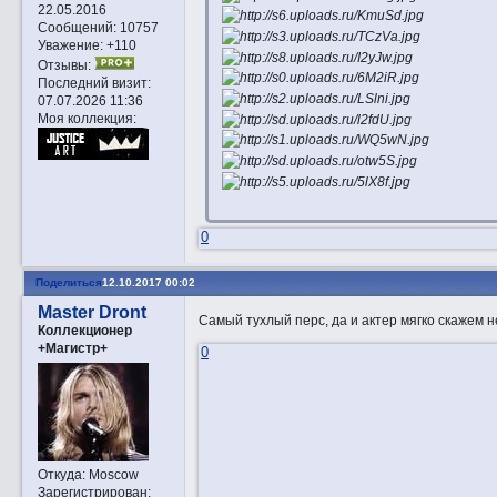
22.05.2016
Сообщений:
10757
Уважение:
+110
Отзывы:
Последний визит:
07.07.2026 11:36
Моя коллекция:
0
Поделиться
12.10.2017 00:02
Master Dront
Самый тухлый перс, да и актер мягко скажем 
Коллекционер
+Магистр+
0
Откуда:
Moscow
Зарегистрирован
: