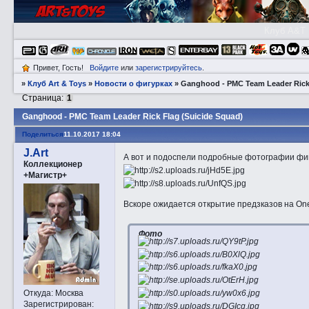
Клуб A&T
Привет, Гость!
Войдите
или
зарегистрируйтесь
.
»
Клуб Art & Toys
»
­Новости о фигурках
»
Ganghood - PMC Team Leader Rick 
Страница:
1
Ganghood - PMC Team Leader Rick Flag (Suicide Squad)
Поделиться
11.10.2017 18:04
J.Art
А вот и подоспели подробные фотографии фигу
Коллекционер
+Магистр+
Вскоре ожидается открытие предзказов на OneS
Фото
Откуда:
Москва
Зарегистрирован
: