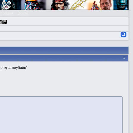
страция
Войти
1
тряд самоубийц".