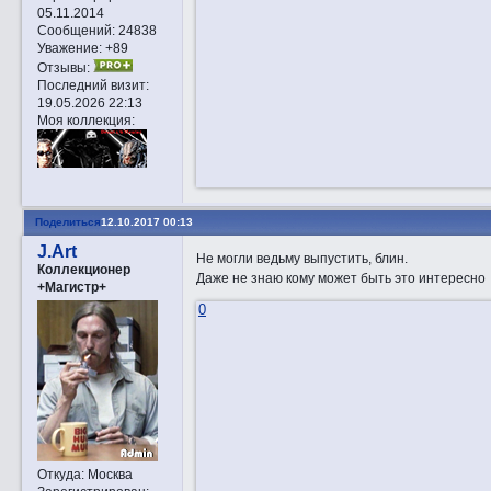
05.11.2014
Сообщений:
24838
Уважение:
+89
Отзывы:
Последний визит:
19.05.2026 22:13
Моя коллекция:
Поделиться
12.10.2017 00:13
J.Art
Не могли ведьму выпустить, блин.
Коллекционер
Даже не знаю кому может быть это интересн
+Магистр+
0
Откуда:
Москва