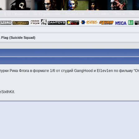
👮🏻 Правила
😃 Справочник
Группа VK
Участники
Поиск
Реги
Flag (Suicide Squad)
рки Рика Флэга в формате 1/6 от студий GangHood и El1ev1en по фильму "О
ixthKit.