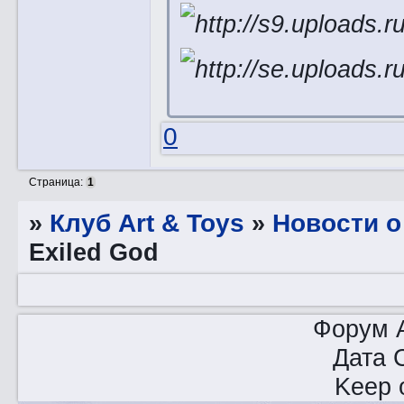
0
Страница:
1
»
Клуб Art & Toys
»
­Новости 
Exiled God
Форум A
Дата 
Keep o