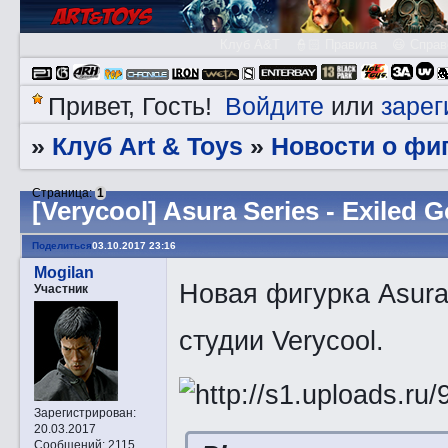
Клуб A&T
👮🏻 Правила
😃 Справ
Войдите
зарег
Привет, Гость!
или
Клуб Art & Toys
­Новости о фи
»
»
Страница:
1
[Verycool] Asura Series - Exiled 
Поделиться
03.10.2017 23:16
Mogilan
Новая фигурка Asura 
Участник
студии Verycool.
Зарегистрирован
:
20.03.2017
Сообщений:
2115