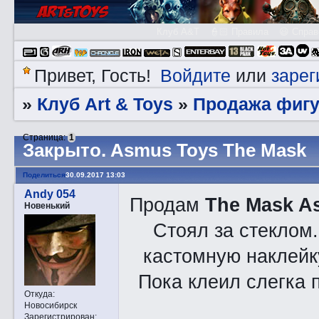
Клуб A&T
👮🏻 Правила
😃 Справ
Войдите
зарег
Привет, Гость!
или
Клуб Art & Toys
Продажа фигу
»
»
Страница:
1
Закрытo. Asmus Toys The Mask
Поделиться
30.09.2017 13:03
Andy 054
Продам
The Mask A
Новенький
Стоял за стеклом
кастомную наклейк
Пока клеил слегка 
Откуда:
Новосибирск
Зарегистрирован
: