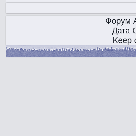
Форум A
Дата 
Keep o