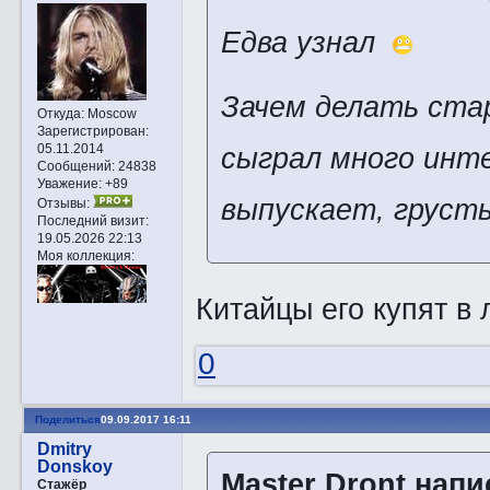
Едва узнал
Зачем делать ста
Откуда:
Moscow
Зарегистрирован
:
05.11.2014
сыграл много инте
Сообщений:
24838
Уважение:
+89
выпускает, грусть
Отзывы:
Последний визит:
19.05.2026 22:13
Моя коллекция:
Китайцы его купят в
0
Поделиться
09.09.2017 16:11
Dmitry
Donskoy
Master Dront напи
Стажёр