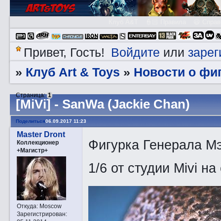
Клуб A&T
👮🏻 Правила
😃 Справ
Войдите
зарег
Привет, Гость!
или
Клуб Art & Toys
­Новости о фи
»
»
Страница:
1
[MiVi] - SanWa (Jackie Chan)
Поделиться
06.09.2017 11:23
Master Dront
Фигурка Генерала М
Коллекционер
+Магистр+
1/6 от студии Mivi н
Откуда:
Moscow
Зарегистрирован
: