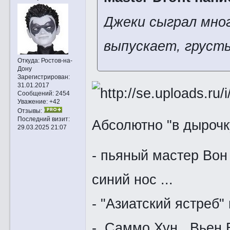
Джеки сыграл мног
выпускает, грусть
Откуда:
Ростов-на-
Дону
Зарегистрирован
:
31.01.2017
Сообщений:
2454
Уважение:
+42
Отзывы:
Последний визит:
Абсолютно "в дыроч
29.03.2025 21:07
- пьяный мастер Вон
синий нос ...
- "Азиатский ястреб" 
- Саммо Хун , Вьен Б