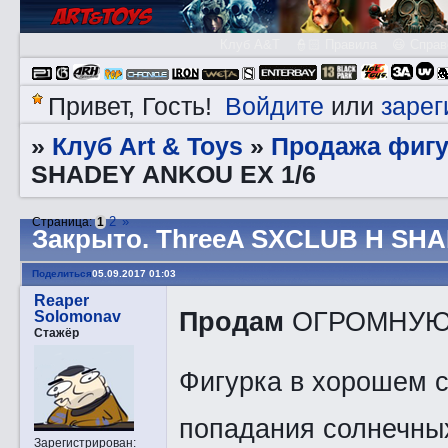
Клуб A&T
👮🏻 Правила
😃 Справ
Войдите
зарег
Привет, Гость!
или
Клуб Art & Toys
Продажа фигу
»
»
SHADEY ANKOU EX 1/6
2
»
Страница:
1
Закрытo. ThreeA SXCLUB H SHA
Поделиться
05.09.2017 01:03
Reaper
Продам
ОГРОМНУЮ ф
Solomonav
Стажёр
Фигурка в хорошем с
попадания солнечных
Зарегистрирован
: